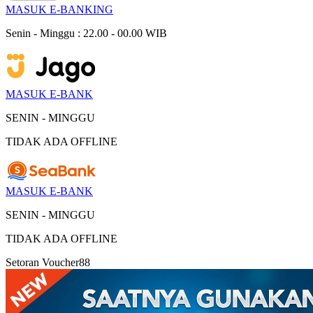
MASUK E-BANKING
Senin - Minggu : 22.00 - 00.00 WIB
MASUK E-BANK
SENIN - MINGGU
TIDAK ADA OFFLINE
MASUK E-BANK
SENIN - MINGGU
TIDAK ADA OFFLINE
Setoran Voucher88