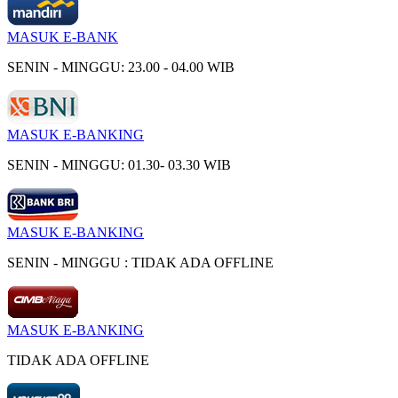
MASUK E-BANK
SENIN - MINGGU: 23.00 - 04.00 WIB
MASUK E-BANKING
SENIN - MINGGU: 01.30- 03.30 WIB
MASUK E-BANKING
SENIN - MINGGU : TIDAK ADA OFFLINE
MASUK E-BANKING
TIDAK ADA OFFLINE