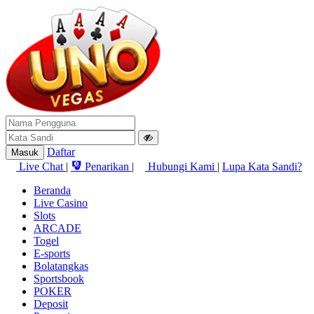
Daftar
Masuk
Live Chat
|
Penarikan
|
Hubungi Kami
|
Lupa Kata Sandi?
Beranda
Live Casino
Slots
ARCADE
Togel
E-sports
Bolatangkas
Sportsbook
POKER
Deposit