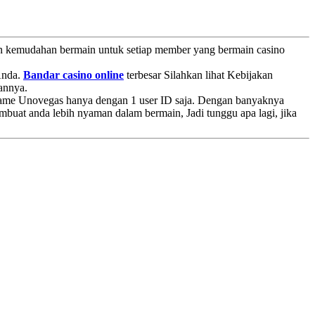
kan kemudahan bermain untuk setiap member yang bermain casino
.
Anda.
Bandar casino online
terbesar Silahkan lihat Kebijakan
annya.
 game Unovegas hanya dengan 1 user ID saja. Dengan banyaknya
buat anda lebih nyaman dalam bermain, Jadi tunggu apa lagi, jika