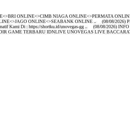
NE<>BRI ONLINE<>CIMB NIAGA ONLINE<>PERMATA ONL
NLINE<>JAGO ONLINE<>SEABANK ONLINE ..
(08/08/2026)
P
rnatif Kami Di : https://shortku.id/unovegas-gg ..
(08/08/2026)
INFO
DIR GAME TERBARU IDNLIVE UNOVEGAS LIVE BACCARA