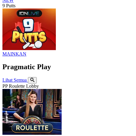
NEW
9 Putts
MAINKAN
Pragmatic Play
Lihat Semua
PP Roulette Lobby