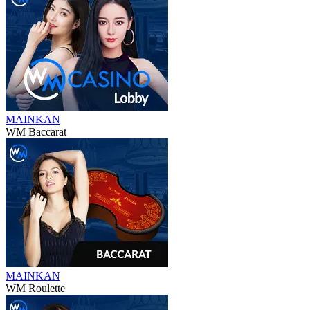
MAINKAN
WM Baccarat
MAINKAN
WM Roulette