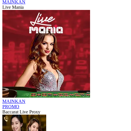
MAINKAN
Live Mania
MAINKAN
PROMO
Baccarat Live Proxy