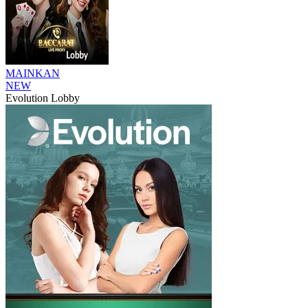
MAINKAN
NEW
Evolution Lobby