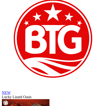
NEW
Lucky Lizard Oasis