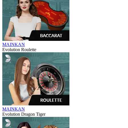
MAINKAN
Evolution Roulette
MAINKAN
Evolution Dragon Tiger