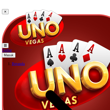
✕
Daftar
Masuk
Beranda