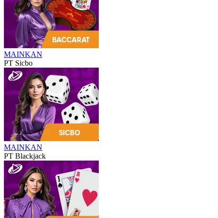
MAINKAN
PT Sicbo
MAINKAN
PT Blackjack