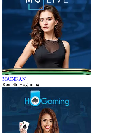
MAINKAN
Roulette Hogaming