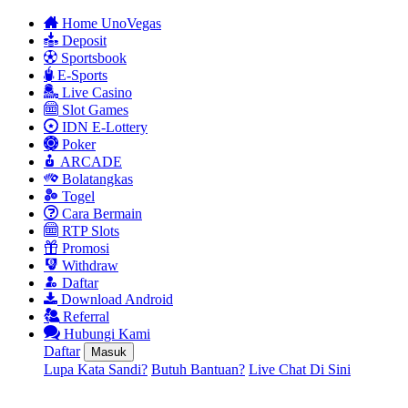
Home UnoVegas
Deposit
Sportsbook
E-Sports
Live Casino
Slot Games
IDN E-Lottery
Poker
ARCADE
Bolatangkas
Togel
Cara Bermain
RTP Slots
Promosi
Withdraw
Daftar
Download Android
Referral
Hubungi Kami
Daftar
Masuk
Lupa Kata Sandi?
Butuh Bantuan?
Live Chat Di Sini