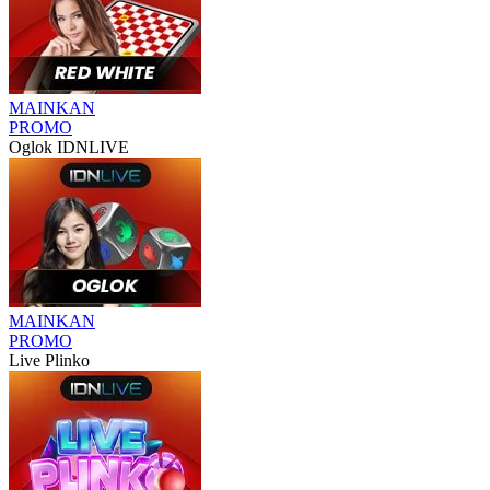
MAINKAN
PROMO
Oglok IDNLIVE
MAINKAN
PROMO
Live Plinko