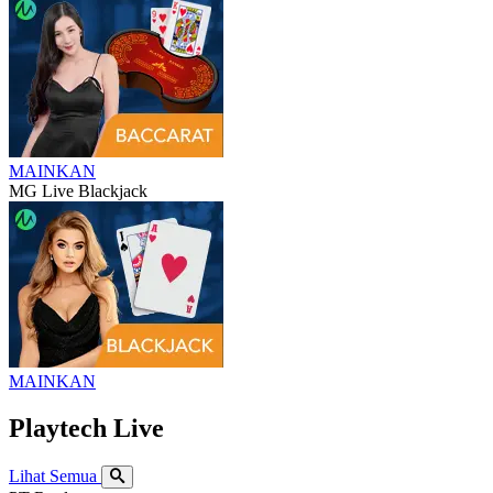
MAINKAN
MG Live Blackjack
MAINKAN
Playtech Live
Lihat Semua