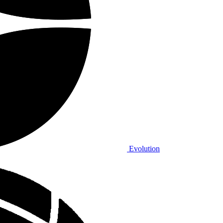
Evolution