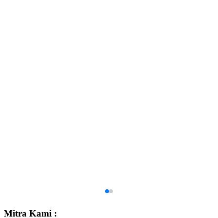
Mitra Kami :