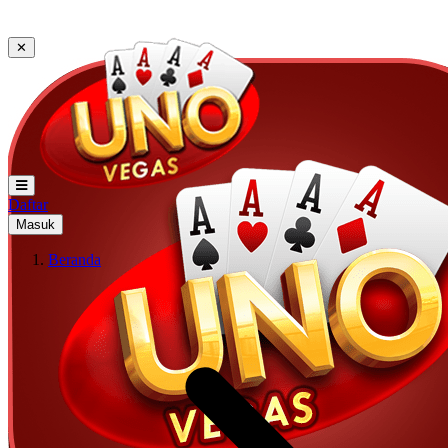
✕
Daftar
Masuk
Beranda