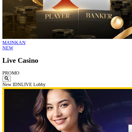
MAINKAN
NEW
Live Casino
PROMO
New IDNLIVE Lobby