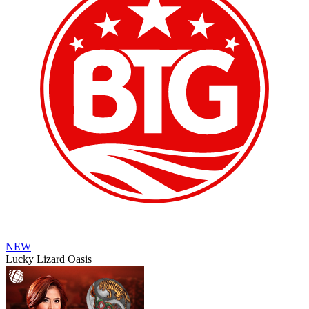
NEW
Lucky Lizard Oasis