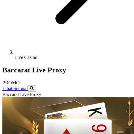
Live Casino
Baccarat Live Proxy
PROMO
Lihat Semua
Baccarat Live Proxy