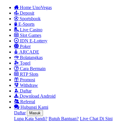
Home UnoVegas
Deposit
Sportsbook
E-Sports
Live Casino
Slot Games
IDN E-Lottery
Poker
ARCADE
Bolatangkas
Togel
Cara Bermain
RTP Slots
Promosi
Withdraw
Daftar
Download Android
Referral
Hubungi Kami
Daftar
Masuk
Lupa Kata Sandi?
Butuh Bantuan?
Live Chat Di Sini