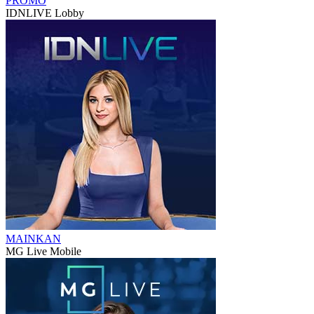
PROMO
IDNLIVE Lobby
MAINKAN
MG Live Mobile