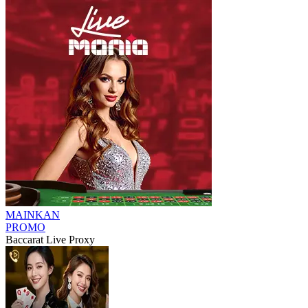
MAINKAN
PROMO
Baccarat Live Proxy