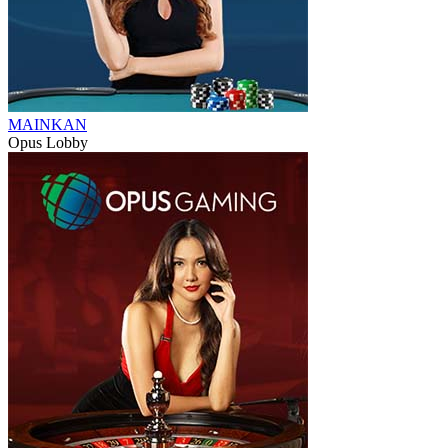
MAINKAN
Opus Lobby